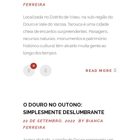
FERREIRA
Localizada no Distrito de Viseu, na sub-região do
Douro e Vale do Varosa, Tarouca é uma cidade
cheia de encantos surpreendentes. Paisagens,
recursos naturais, monumentos e património
histórico-cultural têm atraído muita gente ao
longo dos tempos.
0
READ MORE
O DOURO NO OUTONO:
SIMPLESMENTE DESLUMBRANTE
22 DE SETEMBRO, 2022 BY
BIANCA
FERREIRA
Acima de tudo, a região do Douro representa um