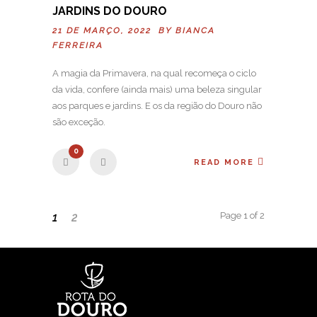
JARDINS DO DOURO
21 DE MARÇO, 2022 BY
BIANCA
FERREIRA
A magia da Primavera, na qual recomeça o ciclo
da vida, confere (ainda mais) uma beleza singular
aos parques e jardins. E os da região do Douro não
são exceção.
0
READ MORE
Page 1 of 2
1
2