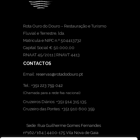
Rota Ouro do Douro – Restauração e Turismo
Fluvial e Terrestre, lda.
Matricula e NIPC n.º 504413732
Capital Social € 50.000,00
RNAAT 45/2011 | RNAVT 4413
CONTACTOS
Email:
reservas@rotadodouro.pt
Tel.:
+351 223 759 042
(Chamada para a rede fixa nacional)
Cruzeiros Diários: +351 914 315 135
Cruzeiro das Pontes: +351 910 600 359
Sede: Rua Guilherme Gomes Fernandes
nº162/164 | 4400-175 Vila Nova de Gaia