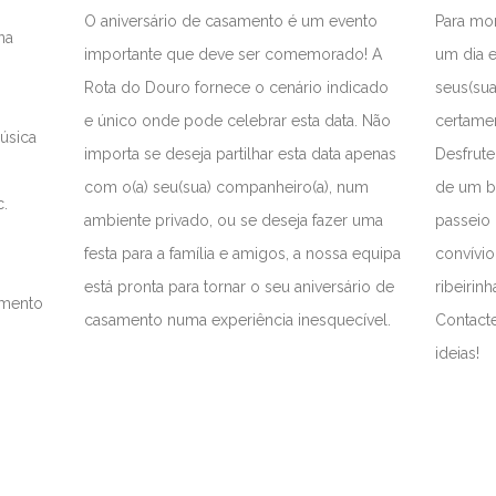
O aniversário de casamento é um evento
Para mo
na
importante que deve ser comemorado! A
um dia e
Rota do Douro fornece o cenário indicado
seus(sua
o
e único onde pode celebrar esta data. Não
certamen
úsica
importa se deseja partilhar esta data apenas
Desfrute
com o(a) seu(sua) companheiro(a), num
de um b
c.
ambiente privado, ou se deseja fazer uma
passeio 
festa para a família e amigos, a nossa equipa
convívi
está pronta para tornar o seu aniversário de
ribeirinh
amento
casamento numa experiência inesquecível.
Contacte
ideias!