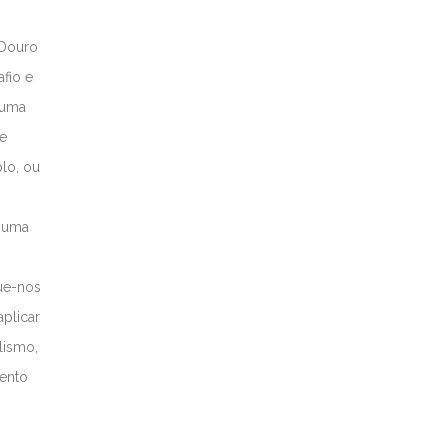
 Douro
fio e
 uma
 e
lo, ou
e uma
ue-nos
aplicar
lismo,
vento