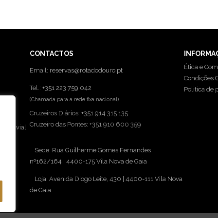
CONTACTOS
INFORMA
Ética e Com
Email:
reservas@rotadodouro.pt
Condições G
Tel.:
+351 223 759 042
Politica de 
(Chamada para a rede fixa nacional)
Cruzeiros Diários: +351 914 315 135
Cruzeiro das Pontes: +351 910 600 359
o Fluvial
Sede: Rua Guilherme Gomes Fernandes
nº162/164 | 4400-175 Vila Nova de Gaia
Loja: Avenida Diogo Leite, 430 | 4400-111 Vila Nova
de Gaia