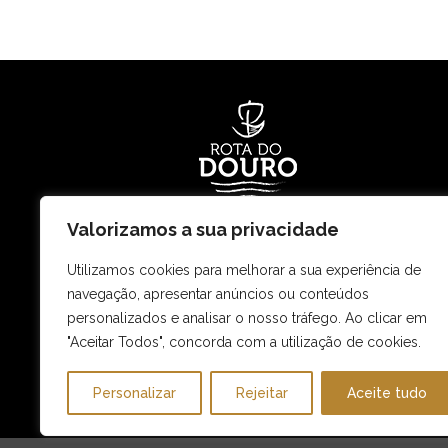
Valorizamos a sua privacidade
Rota Ouro do Douro – Restauração e Turism
Utilizamos cookies para melhorar a sua experiência de
e Terrestre, lda.
navegação, apresentar anúncios ou conteúdos
Matricula e NIPC n.º 504413732
personalizados e analisar o nosso tráfego. Ao clicar em
Capital Social € 50.000,00
"Aceitar Todos", concorda com a utilização de cookies.
RNAAT 45/2011 | RNAVT 4413
Personalizar
Rejeitar
Aceite tudo