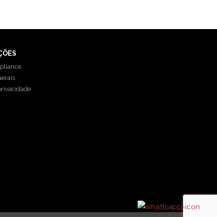
ÇÕES
pliance
erais
privacidade