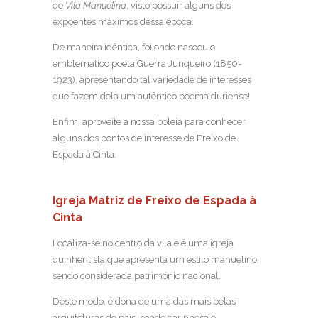
de
Vila Manuelina
, visto possuir alguns dos
expoentes máximos dessa época.
De maneira idêntica, foi onde nasceu o
emblemático poeta Guerra Junqueiro (1850-
1923), apresentando tal variedade de interesses
que fazem dela um autêntico poema duriense!
Enfim, aproveite a nossa boleia para conhecer
alguns dos pontos de interesse de Freixo de
Espada à Cinta.
Igreja Matriz de Freixo de Espada à
Cinta
Localiza-se no centro da vila e é uma igreja
quinhentista que apresenta um estilo manuelino,
sendo considerada património nacional.
Deste modo, é dona de uma das mais belas
arquiteturas do país, sendo carinhosa e