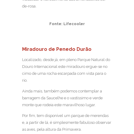
de-rosa.
Fonte: Lifecooler
Miradouro de Penedo Durão
Localizado, desde já, em pleno Parque Natural do
Douro Internacional este miradouro ergue-se no
cimo de uma rocha escarpada com vista para o
rio.
Ainda mais, também podemos contemplar a
barragem da Saucelhe e o vastíssimo e verde
monte que rodeia este maravilhoso lugar.
Por fim, tem disponível um parque de merendas
e, a partir de lá, é simplesmente fabuloso observar
as aves, pela altura da Primavera.