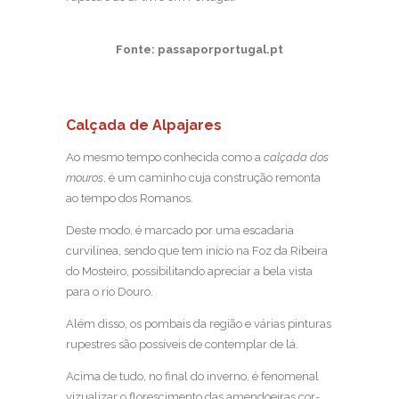
Fonte: passaporportugal.pt
Calçada de Alpajares
Ao mesmo tempo conhecida como a
calçada dos
mouros
, é um caminho cuja construção remonta
ao tempo dos Romanos.
Deste modo, é marcado por uma escadaria
curvilínea, sendo que tem início na Foz da Ribeira
do Mosteiro, possibilitando apreciar a bela vista
para o rio Douro.
Além disso, os pombais da região e várias pinturas
rupestres são possíveis de contemplar de lá.
Acima de tudo, no final do inverno, é fenomenal
vizualizar o florescimento das amendoeiras cor-