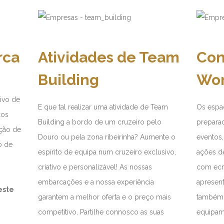
rca
Atividades de Team
Con
Building
Wor
ivo de
E que tal realizar uma atividade de Team
Os espa
ços
Building a bordo de um cruzeiro pelo
preparad
ção de
Douro ou pela zona ribeirinha? Aumente o
eventos,
o de
espírito de equipa num cruzeiro exclusivo,
ações d
criativo e personalizável! As nossas
com ecr
embarcações e a nossa experiência
apresen
este
garantem a melhor oferta e o preço mais
também 
competitivo. Partilhe connosco as suas
equipam