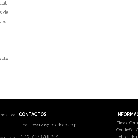
tal,
s de
vos
este
CONTACTOS
INFORMA
Ética e Com
Email:
reservas@rotadodouro.pt
Condições G
Tel.:
+351 223 759 042
Politica de 