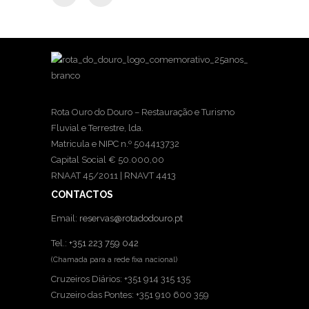
Rota Ouro do Douro – Restauração e Turismo
Fluvial e Terrestre, lda.
Matricula e NIPC n.º 504413732
Capital Social € 50.000,00
RNAAT 45/2011 | RNAVT 4413
CONTACTOS
Email:
reservas@rotadodouro.pt
Tel.:
+351 223 759 042
(Chamada para a rede fixa nacional)
Cruzeiros Diários: +351 914 315 135
Cruzeiro das Pontes: +351 910 600 359