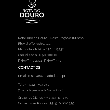
Rota Ouro do Douro – Restauração e Turismo
Fluvial e Terrestre, lda.
Matricula e NIPC n.º 504413732
Capital Social € 50.000,00
RNAAT 45/2011 | RNAVT 4413
CONTACTOS
Email:
reservas@rotadodouro.pt
Tel.:
+351 223 759 042
(Chamada para a rede fixa nacional)
Cruzeiros Diários: +351 914 315 135
Cruzeiro das Pontes: +351 910 600 359