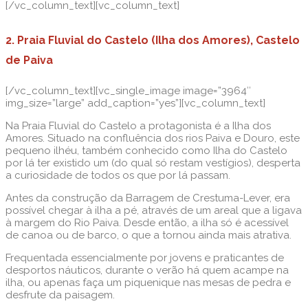
[/vc_column_text][vc_column_text]
2. Praia Fluvial do Castelo (Ilha dos Amores), Castelo
de Paiva
[/vc_column_text][vc_single_image image=”3964″
img_size=”large” add_caption=”yes”][vc_column_text]
Na Praia Fluvial do Castelo a protagonista é a Ilha dos
Amores. Situado na confluência dos rios Paiva e Douro, este
pequeno ilhéu, também conhecido como Ilha do Castelo
por lá ter existido um (do qual só restam vestígios), desperta
a curiosidade de todos os que por lá passam.
Antes da construção da Barragem de Crestuma-Lever, era
possível chegar à ilha a pé, através de um areal que a ligava
à margem do Rio Paiva. Desde então, a ilha só é acessível
de canoa ou de barco, o que a tornou ainda mais atrativa.
Frequentada essencialmente por jovens e praticantes de
desportos náuticos, durante o verão há quem acampe na
ilha, ou apenas faça um piquenique nas mesas de pedra e
desfrute da paisagem.