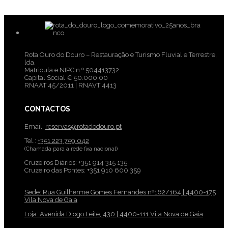
Rota Ouro do Douro – Restauração e Turismo Fluvial e Terrestre,
lda.
Matricula e NIPC n.º 504413732
Capital Social € 50.000,00
RNAAT 45/2011 | RNAVT 4413
CONTACTOS
Email:
reservas@rotadodouro.pt
Tel.:
+351 223 759 042
(Chamada para a rede fixa nacional)
Cruzeiros Diários: +351 914 315 135
Cruzeiro das Pontes: +351 910 600 359
Sede: Rua Guilherme Gomes Fernandes nº162/164 | 4400-175
Vila Nova de Gaia
Loja: Avenida Diogo Leite, 430 | 4400-111 Vila Nova de Gaia