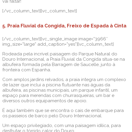
vai faltar!
[/vc_column_text][vc_column_text]
5. Praia Fluvial da Congida, Freixo de Espada à Cinta
[/vc_column_text][vc_single_image image=”3966″
img_size=”large” add_caption=”yes”][vc_column_text]
Rodeada pela incrível paisagem do Parque Natural do
Douro Internacional, a Praia Fluvial da Congida situa-se na
albufeira formada pela Barragem de Saucelle, junto à
fronteira com Espanha.
Com amplos jardins relvados, a praia integra um complexo
de lazer que inclui a piscina flutuante nas águas da
albufeira, as piscinas municipais, um parque infantil, um
espaço para merendas com churrasqueiras, um bar e
diversos outros equipamentos de apoio.
É aqui também que se encontra o cais de embarque para
os passeios de barco pelo Douro Internacional.
Um espaço privilegiado, com uma paisagem idílica, para
desfrutar o tórrido calor do Douro.