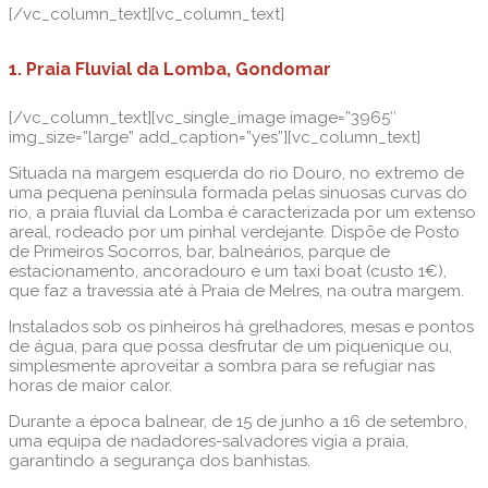
[/vc_column_text][vc_column_text]
1. Praia Fluvial da Lomba, Gondomar
[/vc_column_text][vc_single_image image=”3965″
img_size=”large” add_caption=”yes”][vc_column_text]
Situada na margem esquerda do rio Douro, no extremo de
uma pequena península formada pelas sinuosas curvas do
rio, a praia fluvial da Lomba é caracterizada por um extenso
areal, rodeado por um pinhal verdejante. Dispõe de Posto
de Primeiros Socorros, bar, balneários, parque de
estacionamento, ancoradouro e um taxi boat (custo 1€),
que faz a travessia até à Praia de Melres, na outra margem.
Instalados sob os pinheiros há grelhadores, mesas e pontos
de água, para que possa desfrutar de um piquenique ou,
simplesmente aproveitar a sombra para se refugiar nas
horas de maior calor.
Durante a época balnear, de 15 de junho a 16 de setembro,
uma equipa de nadadores-salvadores vigia a praia,
garantindo a segurança dos banhistas.