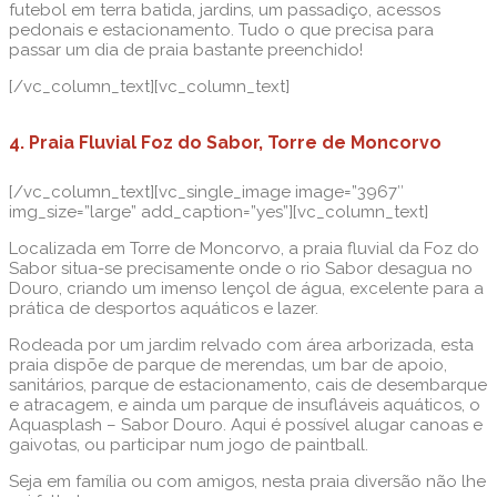
futebol em terra batida, jardins, um passadiço, acessos
pedonais e estacionamento. Tudo o que precisa para
passar um dia de praia bastante preenchido!
[/vc_column_text][vc_column_text]
4. Praia Fluvial Foz do Sabor, Torre de Moncorvo
[/vc_column_text][vc_single_image image=”3967″
img_size=”large” add_caption=”yes”][vc_column_text]
Localizada em Torre de Moncorvo, a praia fluvial da Foz do
Sabor situa-se precisamente onde o rio Sabor desagua no
Douro, criando um imenso lençol de água, excelente para a
prática de desportos aquáticos e lazer.
Rodeada por um jardim relvado com área arborizada, esta
praia dispõe de parque de merendas, um bar de apoio,
sanitários, parque de estacionamento, cais de desembarque
e atracagem, e ainda um parque de insufláveis aquáticos, o
Aquasplash – Sabor Douro. Aqui é possível alugar canoas e
gaivotas, ou participar num jogo de paintball.
Seja em família ou com amigos, nesta praia diversão não lhe