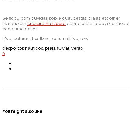
Se ficou com dúvidas sobre qual destas praias escolher,
marque um
cruzeiro no Douro
connosco e fique a conhecer
cada uma delas!
[/vc_column_text][/vc_column][/vc_row]
desportos náuticos
,
praia fluvial
,
verão
0
You might also like