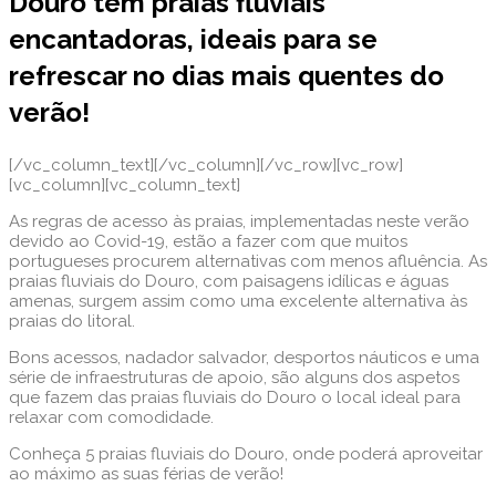
Douro tem praias fluviais
encantadoras, ideais para se
refrescar no dias mais quentes do
verão!
[/vc_column_text][/vc_column][/vc_row][vc_row]
[vc_column][vc_column_text]
As regras de acesso às praias, implementadas neste verão
devido ao Covid-19, estão a fazer com que muitos
portugueses procurem alternativas com menos afluência. As
praias fluviais do Douro, com paisagens idílicas e águas
amenas, surgem assim como uma excelente alternativa às
praias do litoral.
Bons acessos, nadador salvador, desportos náuticos e uma
série de infraestruturas de apoio, são alguns dos aspetos
que fazem das praias fluviais do Douro o local ideal para
relaxar com comodidade.
Conheça 5 praias fluviais do Douro, onde poderá aproveitar
ao máximo as suas férias de verão!