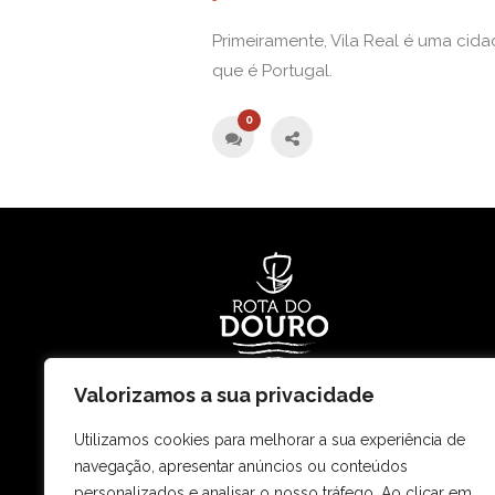
Primeiramente, Vila Real é uma cida
que é Portugal.
0
Valorizamos a sua privacidade
Rota Ouro do Douro – Restauração e Turism
Utilizamos cookies para melhorar a sua experiência de
e Terrestre, lda.
navegação, apresentar anúncios ou conteúdos
Matricula e NIPC n.º 504413732
personalizados e analisar o nosso tráfego. Ao clicar em