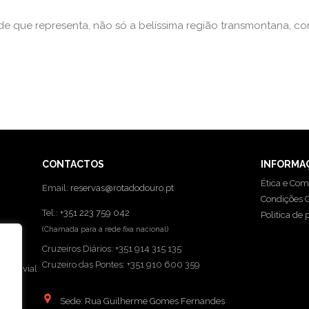
de que representa, não só a belíssima região transmontana, co
CONTACTOS
INFORMA
Ética e Com
Email:
reservas@rotadodouro.pt
Condições G
Tel.:
+351 223 759 042
Politica de 
(Chamada para a rede fixa nacional)
Cruzeiros Diários: +351 914 315 135
Cruzeiro das Pontes: +351 910 600 359
o Fluvial
Sede: Rua Guilherme Gomes Fernandes