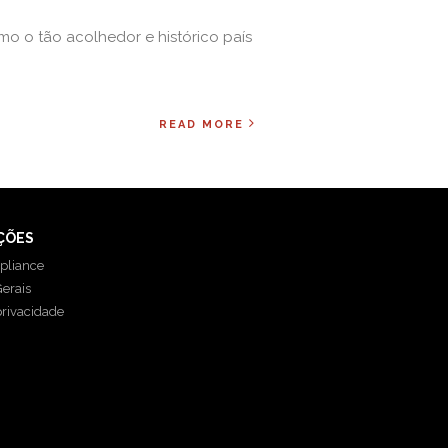
mo o tão acolhedor e histórico país
READ MORE
ÇÕES
pliance
erais
privacidade