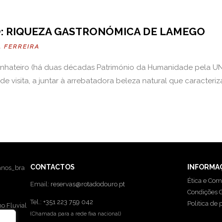
: RIQUEZA GASTRONÓMICA DE LAMEGO
A FERREIRA
Vinhateiro (há duas décadas Património da Humanidade pela 
e visita, a juntar à arrebatadora beleza natural que caracteriz
CONTACTOS
INFORMA
Ética e Com
Email:
reservas@rotadodouro.pt
Condições G
Tel.:
+351 223 759 042
Politica de 
o Fluvial
(Chamada para a rede fixa nacional)