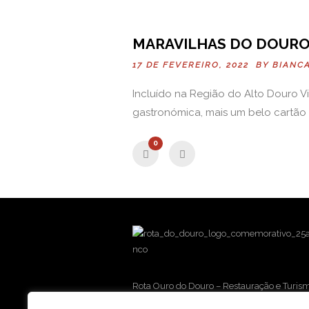
MARAVILHAS DO DOURO
17 DE FEVEREIRO, 2022 BY
BIANC
Incluído na Região do Alto Douro 
gastronómica, mais um belo cartão d
0
Rota Ouro do Douro – Restauração e Turism
e Terrestre, lda.