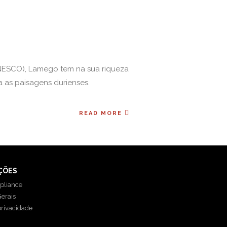
UNESCO), Lamego tem na sua riqueza
a as paisagens durienses.
READ MORE
ÇÕES
pliance
erais
privacidade