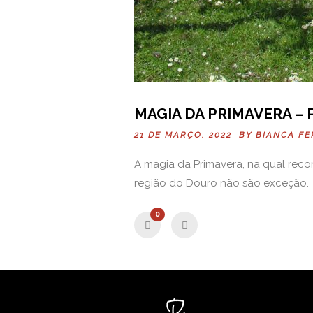
MAGIA DA PRIMAVERA –
21 DE MARÇO, 2022 BY
BIANCA FE
A magia da Primavera, na qual recom
região do Douro não são exceção.
0