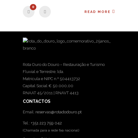
0
READ MORE
Rota Ouro do Douro – Restauração e Turismo
Fluvial e Terrestre, lda.
Matricula e NIPC n.º 504413732
Capital Social € 50.000,00
RNAAT 45/2011 | RNAVT 4413
CONTACTOS
Email:
reservas@rotadodouro.pt
Tel.:
+351 223 759 042
(Chamada para a rede fixa nacional)