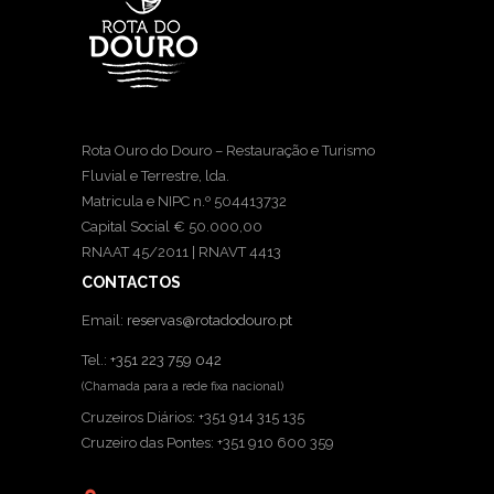
Rota Ouro do Douro – Restauração e Turismo
Fluvial e Terrestre, lda.
Matricula e NIPC n.º 504413732
Capital Social € 50.000,00
RNAAT 45/2011 | RNAVT 4413
CONTACTOS
Email:
reservas@rotadodouro.pt
Tel.:
+351 223 759 042
(Chamada para a rede fixa nacional)
Cruzeiros Diários: +351 914 315 135
Cruzeiro das Pontes: +351 910 600 359