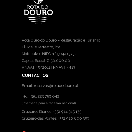
Rota Ouro do Douro – Restauração e Turismo
Fluvial e Terrestre, lda.
Matricula e NIPC n.º 504413732
Capital Social € 50.000,00
RNAAT 45/2011 | RNAVT 4413
CONTACTOS
Email:
reservas@rotadodouro.pt
Tel.:
+351 223 759 042
(Chamada para a rede fixa nacional)
Cruzeiros Diários: +351 914 315 135
Cruzeiro das Pontes: +351 910 600 359