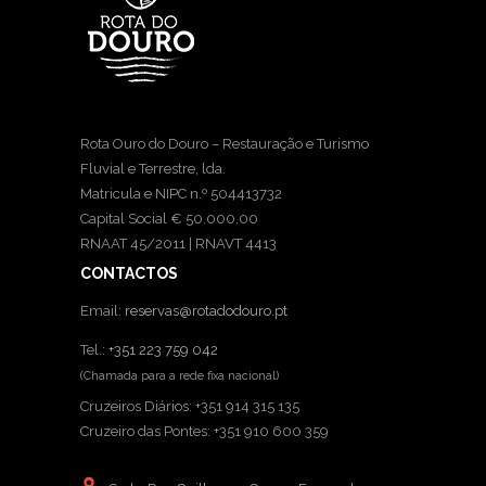
Rota Ouro do Douro – Restauração e Turismo
Fluvial e Terrestre, lda.
Matricula e NIPC n.º 504413732
Capital Social € 50.000,00
RNAAT 45/2011 | RNAVT 4413
CONTACTOS
Email:
reservas@rotadodouro.pt
Tel.:
+351 223 759 042
(Chamada para a rede fixa nacional)
Cruzeiros Diários: +351 914 315 135
Cruzeiro das Pontes: +351 910 600 359