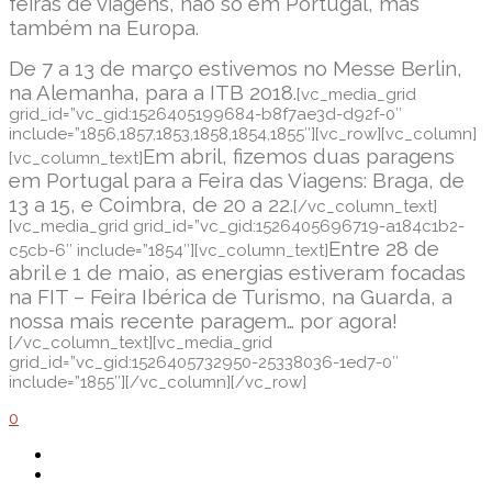
feiras de viagens, não só em Portugal, mas
também na Europa.
De 7 a 13 de março estivemos no Messe Berlin,
na Alemanha, para a ITB 2018.
[vc_media_grid
grid_id=”vc_gid:1526405199684-b8f7ae3d-d92f-0″
include=”1856,1857,1853,1858,1854,1855″][vc_row][vc_column]
Em abril, fizemos duas paragens
[vc_column_text]
em Portugal para a Feira das Viagens: Braga, de
13 a 15, e Coimbra, de 20 a 22.
[/vc_column_text]
[vc_media_grid grid_id=”vc_gid:1526405696719-a184c1b2-
Entre 28 de
c5cb-6″ include=”1854″][vc_column_text]
abril e 1 de maio, as energias estiveram focadas
na FIT – Feira Ibérica de Turismo, na Guarda, a
nossa mais recente paragem… por agora!
[/vc_column_text][vc_media_grid
grid_id=”vc_gid:1526405732950-25338036-1ed7-0″
include=”1855″][/vc_column][/vc_row]
0