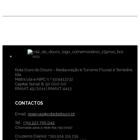
Rota Ouro do Douro – Restauração e Turismo Fluvial e Terrestre,
lda.
Matricula e NIPC n.º 504413732
Capital Social € 50.000,00
RNAAT 45/2011 | RNAVT 4413
CONTACTOS
Email:
reservas@rotadodouro.pt
Tel.:
+351 223 759 042
(Chamada para a rede fixa nacional)
Cruzeiros Diários: +351 914 315 135