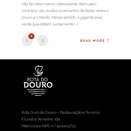
não faz dele menos interessante. Bem pelo
contrário: são muitos os encantos de Baião, entre o
Douro e o Marão. Nesse sentido, a gigante área
verde que detém, juntamente […]
0
READ MORE
Rota Ouro do Douro – Restauração e Turismo
Fluvial e Terrestre, lda.
Matricula e NIPC n.º 504413732