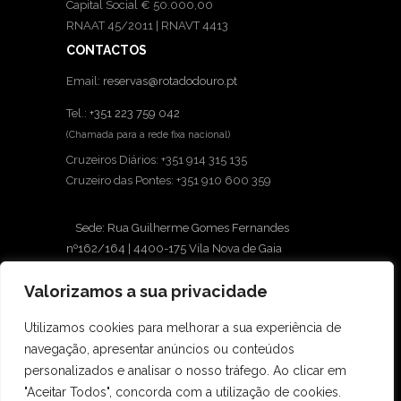
Capital Social € 50.000,00
RNAAT 45/2011 | RNAVT 4413
CONTACTOS
Email:
reservas@rotadodouro.pt
Tel.:
+351 223 759 042
(Chamada para a rede fixa nacional)
Cruzeiros Diários: +351 914 315 135
Cruzeiro das Pontes: +351 910 600 359
Sede: Rua Guilherme Gomes Fernandes
nº162/164 | 4400-175 Vila Nova de Gaia
Loja: Avenida Diogo Leite, 430 | 4400-111 Vila
Valorizamos a sua privacidade
Nova de Gaia
INFORMAÇÕES
Utilizamos cookies para melhorar a sua experiência de
navegação, apresentar anúncios ou conteúdos
Ética e Compliance
personalizados e analisar o nosso tráfego. Ao clicar em
Condições Gerais
"Aceitar Todos", concorda com a utilização de cookies.
Politica de privacidade