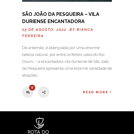
SÃO JOÃO DA PESQUEIRA – VILA
DURIENSE ENCANTADORA
25 DE AGOSTO, 2022 BY
BIANCA
FERREIRA
De antemão, é abençoada por uma enorme
beleza natural, por entre os férteis vales do Rio
Douro, – a encantadora vila duriense de São João
da Pesqueira apresenta uma enorme variedade de
atrações.
0
READ MORE