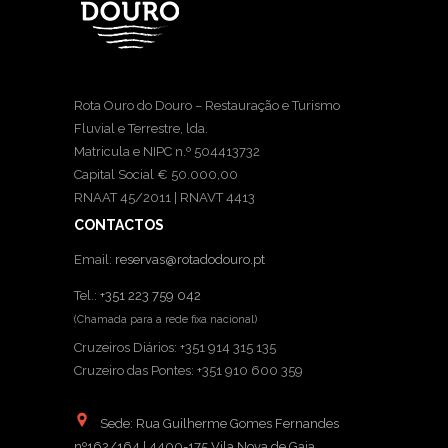
Rota Ouro do Douro – Restauração e Turismo
Fluvial e Terrestre, lda.
Matricula e NIPC n.º 504413732
Capital Social € 50.000,00
RNAAT 45/2011 | RNAVT 4413
CONTACTOS
Email:
reservas@rotadodouro.pt
Tel.:
+351 223 759 042
(Chamada para a rede fixa nacional)
Cruzeiros Diários: +351 914 315 135
Cruzeiro das Pontes: +351 910 600 359
Sede: Rua Guilherme Gomes Fernandes
nº162/164 | 4400-175 Vila Nova de Gaia