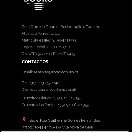
Rota Ouro do Douro – Restauração e Turismo
Fluvial e Terrestre, lda.
Matricula e NIPC n.º 504413732
Capital Social € 50.000,00
RNAAT 45/2011 | RNAVT 4413
CONTACTOS
Email:
reservas@rotadodouro.pt
Tel.:
+351 223 759 042
(Chamada para a rede fixa nacional)
Cruzeiros Diários: +351 914 315 135
Cruzeiro das Pontes: +351 910 600 359
Sede: Rua Guilherme Gomes Fernandes
nº162/164 | 4400-175 Vila Nova de Gaia