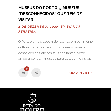
MUSEUS DO PORTO: 5 MUSEUS
“DESCONHECIDOS” QUE TEM DE
VISITAR
4 DE DEZEMBRO, 2020 BY
BIANCA
FERREIRA
O Porto é uma cidade histórica, rica em património
cultural. Tão rica que alguns museus passam
despercebidos, até aos seus habitantes. Neste
artigo encontra 5 museus, para descobrir e visitar.
0
READ MORE