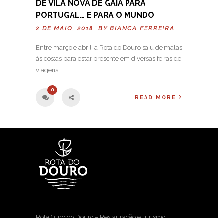
DE VILA NOVA DE GAIA PARA
PORTUGAL… E PARA O MUNDO
2 DE MAIO, 2018 BY
BIANCA FERREIRA
Entre março e abril, a Rota do Douro saiu de malas
às costas para estar presente em diversas feiras de
viagens.
0
READ MORE
Rota Ouro do Douro – Restauração e Turismo