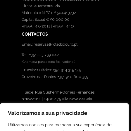
Fluvial e Terrestre, lda.
Matricula e NIPC n.º 504413732
Capital Social € 50.000,00
RNAAT 45/2011 | RNAVT 4413
CONTACTOS
Email:
reservas@rotadodouro.pt
Tel.:
+351 223 759 042
(Chamada para a rede fixa nacional)
Cruzeiros Diários: +351 914 315 135
Cruzeiro das Pontes: +351 910 600 359
Sede: Rua Guilherme Gomes Fernandes
nº162/164 | 4400-175 Vila Nova de Gaia
Loja: Avenida Diogo Leite, 430 | 4400-111 Vila
Valorizamos a sua privacidade
Nova de Gaia
INFORMAÇÕES
Utilizamos cookies para melhorar a sua experiência de