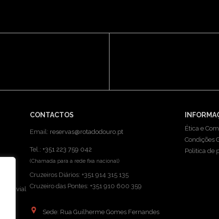
31 DEZ
026
PORT
CONTACTOS
INFORMA
Ética e Com
Email:
reservas@rotadodouro.pt
Condições G
Tel.:
+351 223 759 042
Politica de 
(Chamada para a rede fixa nacional)
Cruzeiros Diários: +351 914 315 135
Cruzeiro das Pontes: +351 910 600 359
o Fluvial
Sede: Rua Guilherme Gomes Fernandes