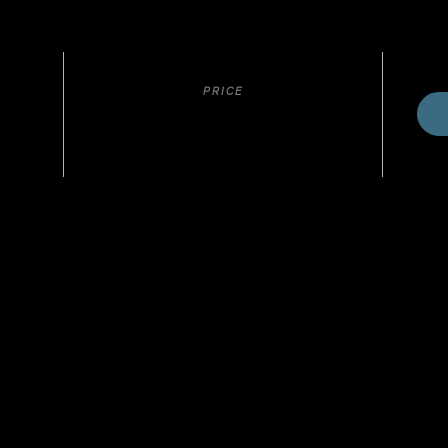
PRICE
€180
o)
o de Espumante e uvas passas