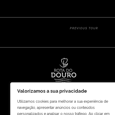
31 DEZ - 
PREVIOUS TOUR
PORTO | RÉGUA | PORTO 2
Valorizamos a sua privacidade
Rota Ouro do Douro – Restauração e Turism
Utilizamos cookies para melhorar a sua experiência de
e Terrestre, lda.
navegação, apresentar anúncios ou conteúdos
Matricula e NIPC n.º 504413732
personalizados e analisar o nosso tráfego. Ao clicar em