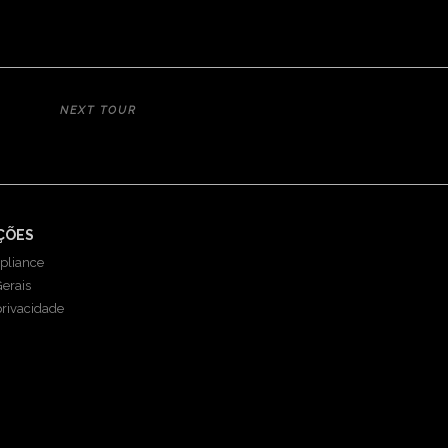
€180
NEXT TOUR
O | RÉGUA | PORTO 2026
ÇÕES
pliance
erais
privacidade