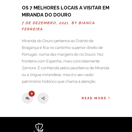
OS 7 MELHORES LOCAIS A VISITAR EM
MIRANDA DO DOURO
7 DE DEZEMBRO, 2021 BY
BIANCA
FERREIRA
Miranda do Douro pertence ao Distrito de
Bragança e fica no cantinho superior direito de
Portugal, numa das margens do rio Douro. Faz
fronteira com Espanha, mais concretamente
Zamora. É conhecida pelos pauliteiros de Miranda
ou a língua mirandesa, mas é o seu vasto
património histórico que chama à atenção.
0
READ MORE