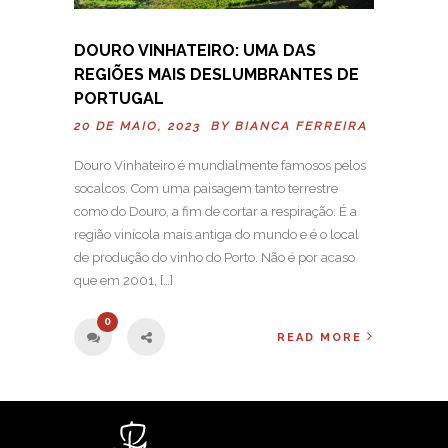
DOURO VINHATEIRO: UMA DAS
REGIÕES MAIS DESLUMBRANTES DE
PORTUGAL
20 DE MAIO, 2023 BY
BIANCA FERREIRA
Douro Vinhateiro é mundialmente famosos pelos
socalcos. Com uma paisagem tanto terrestre
como do Douro, a fim de cortar a respiração. É a
região vinícola mais antiga do mundo e é o local
de produção do vinho do Porto. Não é por acaso
que em 2001, […]
0
READ MORE