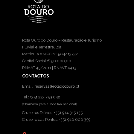
Rota Ouro do Douro – Restauração e Turismo
Fluvial e Terrestre, lda.
Matricula e NIPC n.º 504413732
Capital Social € 50.000,00
RNAAT 45/2011 | RNAVT 4413
CONTACTOS
Email:
reservas@rotadodouro.pt
Tel.:
+351 223 759 042
(Chamada para a rede fixa nacional)
Cruzeiros Diários: +351 914 315 135
Cruzeiro das Pontes: +351 910 600 359