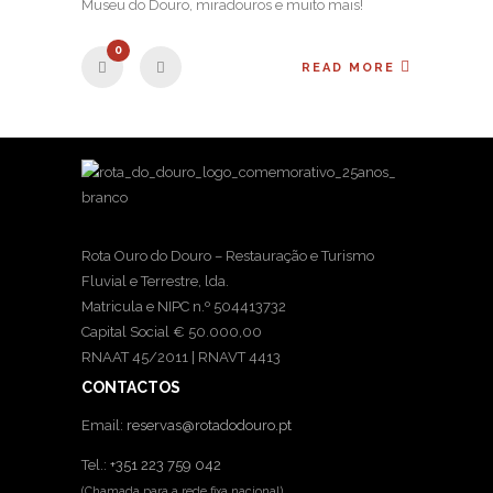
Museu do Douro, miradouros e muito mais!
0
READ MORE
Rota Ouro do Douro – Restauração e Turismo
Fluvial e Terrestre, lda.
Matricula e NIPC n.º 504413732
Capital Social € 50.000,00
RNAAT 45/2011 | RNAVT 4413
CONTACTOS
Email:
reservas@rotadodouro.pt
Tel.:
+351 223 759 042
(Chamada para a rede fixa nacional)