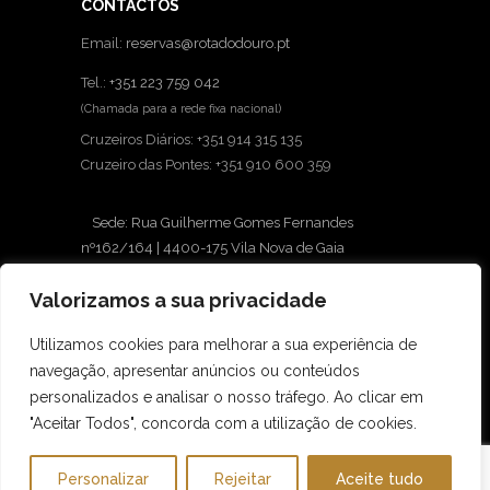
CONTACTOS
Email:
reservas@rotadodouro.pt
Tel.:
+351 223 759 042
(Chamada para a rede fixa nacional)
Cruzeiros Diários: +351 914 315 135
Cruzeiro das Pontes: +351 910 600 359
Sede: Rua Guilherme Gomes Fernandes
nº162/164 | 4400-175 Vila Nova de Gaia
Loja: Avenida Diogo Leite, 430 | 4400-111 Vila
Valorizamos a sua privacidade
Nova de Gaia
INFORMAÇÕES
Utilizamos cookies para melhorar a sua experiência de
navegação, apresentar anúncios ou conteúdos
Ética e Compliance
personalizados e analisar o nosso tráfego. Ao clicar em
Condições Gerais
"Aceitar Todos", concorda com a utilização de cookies.
Politica de privacidade
Personalizar
Rejeitar
Aceite tudo