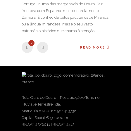
Portugal, numa das margens do rio Douro. Faz
fronteira com Espanha, mais concretamente
Zamora. É conhecida pelos pauliteiros de Miranda
ou a língua mirandesa, mas é o seu vasto
património histórico que chama à atenção.
0
READ MORE
Rota Ouro do Douro – Restauração e Turismo
Fluvial e Terrestre, lda.
Matricula e NIPC n.º 504413732
Capital Social € 50.000,00
RNAAT 45/2011 | RNAVT 4413