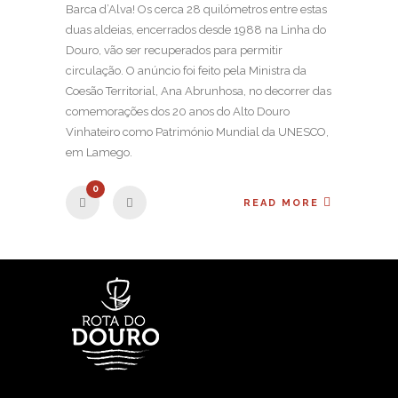
Barca d’Alva! Os cerca 28 quilómetros entre estas
duas aldeias, encerrados desde 1988 na Linha do
Douro, vão ser recuperados para permitir
circulação. O anúncio foi feito pela Ministra da
Coesão Territorial, Ana Abrunhosa, no decorrer das
comemorações dos 20 anos do Alto Douro
Vinhateiro como Património Mundial da UNESCO,
em Lamego.
0
READ MORE