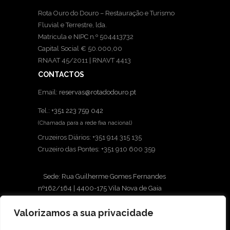
Rota Ouro do Douro – Restauração e Turismo
Fluvial e Terrestre, lda.
Matricula e NIPC n.º 504413732
Capital Social € 50.000,00
RNAAT 45/2011 | RNAVT 4413
CONTACTOS
Email:
reservas@rotadodouro.pt
Tel.:
+351 223 759 042
(Chamada para a rede fixa nacional)
Cruzeiros Diários: +351 914 315 135
Cruzeiro das Pontes: +351 910 600 359
Sede: Rua Guilherme Gomes Fernandes
nº162/164 | 4400-175 Vila Nova de Gaia
Loja: Avenida Diogo Leite, 430 | 4400-111 Vila
Valorizamos a sua privacidade
Nova de Gaia