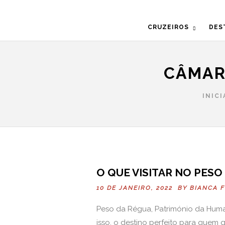
CRUZEIROS
DES
CÂMAR
INICI
O QUE VISITAR NO PESO
10 DE JANEIRO, 2022 BY
BIANCA 
Peso da Régua, Património da Huma
isso, o destino perfeito para quem