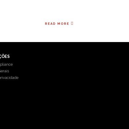
READ MORE
ÇÕES
pliance
erais
privacidade