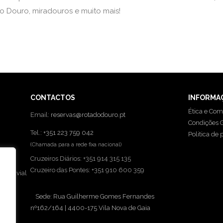
o Douro, miradouros e muito mais!
CONTACTOS
INFORMA
Ética e Com
Email:
reservas@rotadodouro.pt
Condições G
Tel.:
+351 223 759 042
Politica de 
(Chamada para a rede fixa nacional)
Cruzeiros Diários: +351 914 315 135
Cruzeiro das Pontes: +351 910 600 359
o Fluvial
Sede: Rua Guilherme Gomes Fernandes
nº162/164 | 4400-175 Vila Nova de Gaia