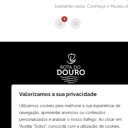
bastante vasta. Conheça o Museu d
0
Valorizamos a sua privacidade
Rota Ouro do Douro – Restauração e Turism
Utilizamos cookies para melhorar a sua experiência de
e Terrestre, lda.
Matricula e NIPC n.º 504413732
navegação, apresentar anúncios ou conteúdos
Capital Social € 50.000,00
personalizados e analisar o nosso tráfego. Ao clicar em
RNAAT 45/2011 | RNAVT 4413
"Aceitar Todos", concorda com a utilização de cookies.