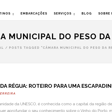
TINOS
EMBARCAÇÕES
SERVIÇOS
BLOG
SOBRE
A MUNICIPAL DO PESO DA
AL
/
POSTS TAGGED "CÂMARA MUNICIPAL DO PESO DA R
 DA RÉGUA: ROTEIRO PARA UMA ESCAPADI
FERREIRA
nidade da UNESCO, é conhecida como a capital da região de
 quer aprofundar o seu conhecimento sobre o Vinho do Porto, 