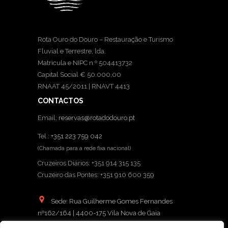
Rota Ouro do Douro – Restauração e Turismo
Fluvial e Terrestre, lda.
Matricula e NIPC n.º 504413732
Capital Social € 50.000,00
RNAAT 45/2011 | RNAVT 4413
CONTACTOS
Email:
reservas@rotadodouro.pt
Tel.:
+351 223 759 042
(Chamada para a rede fixa nacional)
Cruzeiros Diários: +351 914 315 135
Cruzeiro das Pontes: +351 910 600 359
Sede: Rua Guilherme Gomes Fernandes
nº162/164 | 4400-175 Vila Nova de Gaia