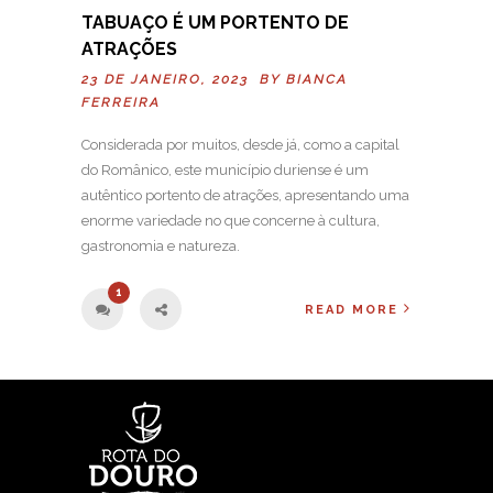
TABUAÇO É UM PORTENTO DE
ATRAÇÕES
23 DE JANEIRO, 2023 BY
BIANCA
FERREIRA
Considerada por muitos, desde já, como a capital
do Românico, este município duriense é um
autêntico portento de atrações, apresentando uma
enorme variedade no que concerne à cultura,
gastronomia e natureza.
1
READ MORE