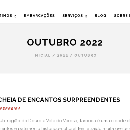
TINOS
EMBARCAÇÕES
SERVIÇOS
BLOG
SOBRE
OUTUBRO 2022
INICIAL
/
2022
/
OUTUBRO
 CHEIA DE ENCANTOS SURPREENDENTES
 FERREIRA
a sub-região do Douro e Vale do Varosa, Tarouca é uma cidade 
mentos e património histórico-cultural têm atraído muita gente