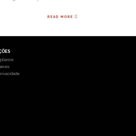
READ MORE
ÇÕES
pliance
erais
privacidade