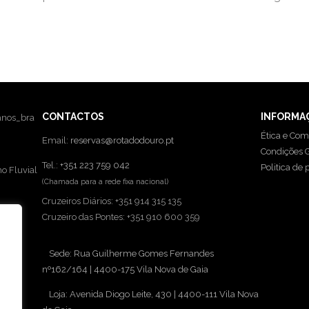
CONTACTOS
INFORMA
Ética e Com
Email:
reservas@rotadodouro.pt
Condições G
Tel.:
+351 223 759 042
Politica de 
o Fluvial
(Chamada para a rede fixa nacional)
Cruzeiros Diários: +351 914 315 135
Cruzeiro das Pontes: +351 910 600 359
Sede: Rua Guilherme Gomes Fernandes
nº162/164 | 4400-175 Vila Nova de Gaia
Loja: Avenida Diogo Leite, 430 | 4400-111 Vila Nova