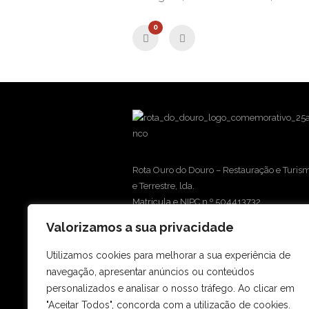
0
Rota Ouro do Douro – Restauração e Turism
e Terrestre, lda.
Matricula e NIPC n.º 504413732
Capital Social € 50.000,00
Valorizamos a sua privacidade
RNAAT 45/2011 | RNAVT 4413
Utilizamos cookies para melhorar a sua experiência de
navegação, apresentar anúncios ou conteúdos
personalizados e analisar o nosso tráfego. Ao clicar em
"Aceitar Todos", concorda com a utilização de cookies.